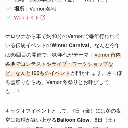
：Vernon各地
場所
Webサイト
ケロウナから車で約40分のVernonで毎年行われて
いる伝統イベントの
、なんと今年
Winter Carnival
は65回目の開催で、80年代がテーマ！
Vernon市内
各地でコンテストやライブ・ワークショップな
ど、なんと120ものイベント
が開かれます。さっぽ
ろ雪祭りならぬ、Vernon冬祭りとお呼びして
も…？
キックオフイベントとして、7日（金）には冬の夜
空に気球が舞い上がる
、8日（土）
Balloon Glow