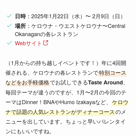
：2025年1月22日（水）〜 2月9日（日）
日時
：ケロウナ・ウエストケロウナ〜Central
場所
Okanaganの各レストラン
Webサイト
（1月からの持ち越しイベントです！）年に4回開
催される、ケロウナの各レストランで
特別コース
などをお手軽価格
でお試しできる
、
Taste Around
毎回テーマが違うのですが、1月〜2月の今回のテ
ーマはDinner！BNAやHumo Izakayaなど、
ケロウ
ナで話題の人気レストランがディナーコース
のメ
ニューを出しています。ちょっと早いバレンタイ
ンにもいいですね。