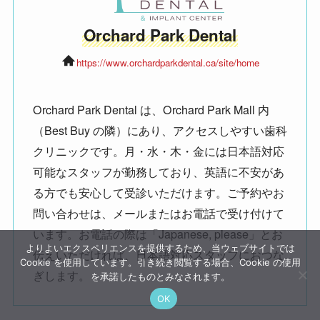
Orchard Park Dental
https://www.orchardparkdental.ca/site/home
Orchard Park Dental は、Orchard Park Mall 内
（Best Buy の隣）にあり、アクセスしやすい歯科
クリニックです。月・水・木・金には日本語対応
可能なスタッフが勤務しており、英語に不安があ
る方でも安心して受診いただけます。ご予約やお
問い合わせは、メールまたはお電話で受け付けて
います。お電話の際は「Japanese, please」とお
よりよいエクスペリエンスを提供するため、当ウェブサイトでは
伝えいただければ、日本語対応スタッフにおつな
Cookie を使用しています。引き続き閲覧する場合、Cookie の使用
ぎします。
を承諾したものとみなされます。
OK