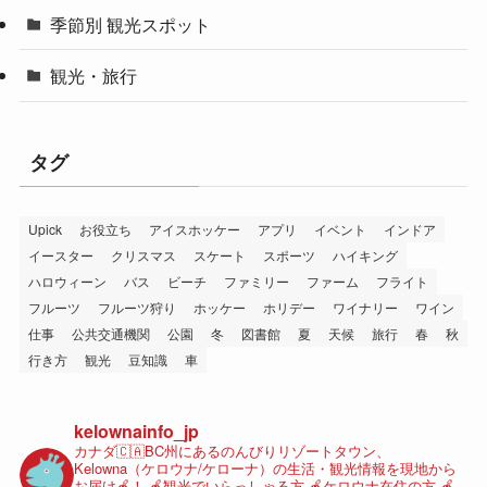
季節別 観光スポット
観光・旅行
タグ
Upick
お役立ち
アイスホッケー
アプリ
イベント
インドア
イースター
クリスマス
スケート
スポーツ
ハイキング
ハロウィーン
バス
ビーチ
ファミリー
ファーム
フライト
フルーツ
フルーツ狩り
ホッケー
ホリデー
ワイナリー
ワイン
仕事
公共交通機関
公園
冬
図書館
夏
天候
旅行
春
秋
行き方
観光
豆知識
車
kelownainfo_jp
カナダ🇨🇦BC州にあるのんびりリゾートタウン、
Kelowna（ケロウナ/ケローナ）の生活・観光情報を現地から
お届け🍎！
🍎観光でいらっしゃる方
🍎ケロウナ在住の方
🍎