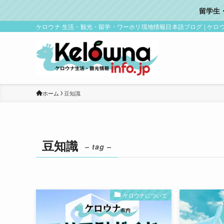
留学生
ケロウナ 生活・観光・留学・ワーホリ現地情報日本語ブログ | ケロウナ i
ホーム
豆知識
豆知識
– tag –
ケロウナについて