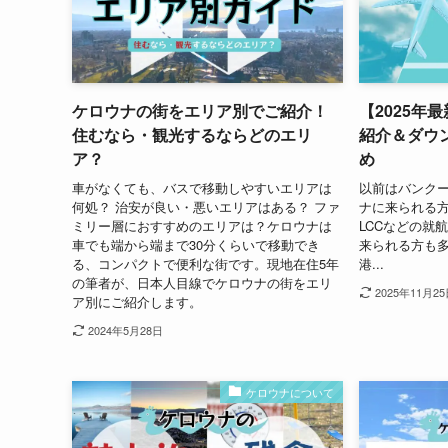
ケロウナの街をエリア別でご紹介！
【2025年
住むなら・観光するならどのエリ
紹介＆ダウ
ア？
め
車がなくても、バスで移動しやすいエリアは
以前はバンク
何処？ 治安が良い・悪いエリアはある？ ファ
ナに来られる
ミリー層におすすめのエリアは？ケロウナは
LCCなどの就
車でも端から端まで30分くらいで移動でき
来られる方も
る、コンパクトで便利な街です。現地在住5年
港...
の筆者が、日本人目線でケロウナの街をエリ
2025年11月2
ア別にご紹介します。
2024年5月28日
ケロウナについて