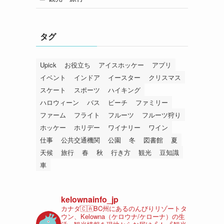
タグ
Upick
お役立ち
アイスホッケー
アプリ
イベント
インドア
イースター
クリスマス
スケート
スポーツ
ハイキング
ハロウィーン
バス
ビーチ
ファミリー
ファーム
フライト
フルーツ
フルーツ狩り
ホッケー
ホリデー
ワイナリー
ワイン
仕事
公共交通機関
公園
冬
図書館
夏
天候
旅行
春
秋
行き方
観光
豆知識
車
kelownainfo_jp
カナダ🇨🇦BC州にあるのんびりリゾートタ
ウン、Kelowna（ケロウナ/ケローナ）の生