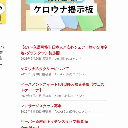
、
ーバ
【6/7〜入居可能】日本人と安心シェア！静かな住宅
離
地×ダウンタウン徒歩圏
も
2026年5月24日
投稿者：Lumi
0件のコメント
.
ケロウナのタクシーについて
2026年5月16日
投稿者：Tanaka
1件のコメント
ベースメントスイート6月以降入居者募集【ウェス
トケローナ】
2026年4月21日
投稿者：Kana.A
1件のコメント
マッサージスタッフ募集
2026年4月13日
投稿者：Ayaka Sumi
0件のコメント
サーバー＆寿司キッチンスタッフ募集 in
Peachland