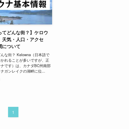
ってどんな街？】ケロウ
 天気・人口・アクセ
関について
な街？ Kelowna（日本語で
書かれることが多いですが、正
ナです）は、カナダBC州南部
ナガンレイクの湖畔に位...
日
1